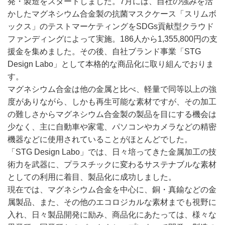
発・製造をスタートしました。7月には、自社の強みを活
かしたマグネシウム合金製の抗菌マスクケース「スリムボ
ックス」のテストマーケティングをSDGs貢献型クラウド
ファンディングによって実施。186人から1,355,800円の支
援金を集めました。その後、自社ブランド事業「STG
Design Labo」として本格的な商品化に取り組んでおりま
す。
マグネシウム合金は他の金属と比べ、軽量で同等以上の強
度がありながら、しかも再生可能な素材ですが、その加工
の難しさからマグネシウム合金製の製品を目にする機会は
少なく、主に自動車や家電、パソコンやカメラなどの精密
機器などに使用されていることがほとんどでした。
「STG Design Labo」では、日々培ってきた金属加工の技
術力を武器に、プラスチックに変わるサステナブルな素材
としての利用に着目、製品化に成功しました。
現在では、マグネシウム合金を中心に、銅・真鍮などの金
属製品、また、その他のエコロジカルな素材までも視野に
入れ、日々製品開発に励み、商品化にあたっては、様々な