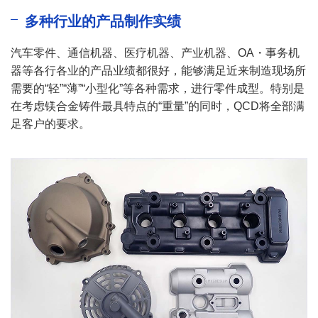
多种行业的产品制作实绩
汽车零件、通信机器、医疗机器、产业机器、OA・事务机
器等各行各业的产品业绩都很好，能够满足近来制造现场所
需要的“轻”“薄”“小型化”等各种需求，进行零件成型。特别是
在考虑镁合金铸件最具特点的“重量”的同时，QCD将全部满
足客户的要求。